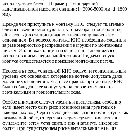
используемого бетона. Параметры стандартной
канализационной насосной станции: h=3000-5000 мм, d=1800
мм).
Прежде чем приступить к монтажу КНС, следует тщательно
очистить железобетонную плиту от мусора и посторонних
объектов. Дно станции должно плотно соприкасаться с
основанием. В процессе монтажа КНС необходимо следить и
за равномерностью распределения нагрузки по монтажным
петлям. Установка станции на основание выполняется с
использованием специальной техники. Подъем и спуск
корпуса осуществляется с помощью монтажных петель.
Проверить перед установкой КНС следует и горизонтальный
уровень ж/б основания, который не должен допускать даже
малейших отклонений. Если все правила при монтаже КНС
были соблюдены, ее корпус устанавливается строго по
вертикальным и горизонтальным осям.
Особое внимание следует уделить и креплениям, особенно
если имеет место быть риск возникновения грунтовых и
паводковых вод. Через имеющиеся во фланцевом выступе, так
называемой юбке, отверстия следует сделать отверстия и в
фундаменте, затем установить в них и затянуть анкерные
болты. При существующем риске выталкивания КНС из